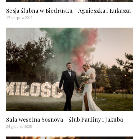
Sesja ślubna w Biedrusku – Agnieszka i Łukasza
17 sierpnia 2019
Sala weselna Sosnova – ślub Pauliny i Jakuba
24 grudnia 2023