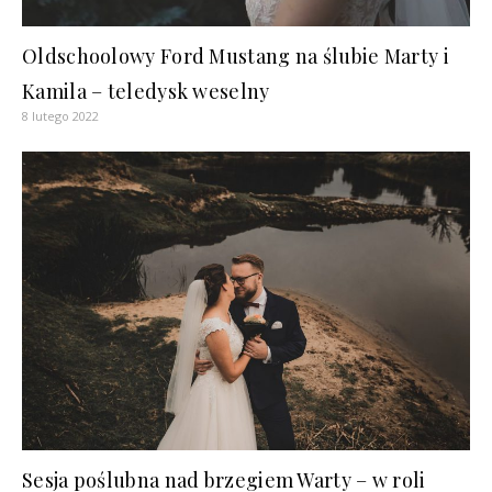
Oldschoolowy Ford Mustang na ślubie Marty i
Kamila – teledysk weselny
8 lutego 2022
Sesja poślubna nad brzegiem Warty – w roli