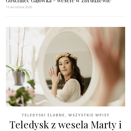
Gościniec Gajówka – wesele w Zbrudzewie
13 września 2020
,
TELEDYSKI ŚLUBNE
WSZYSTKIE WPISY
Teledysk z wesela Marty i