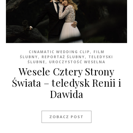
,
CINAMATIC WEDDING CLIP
FILM
,
,
ŚLUBNY
REPORTAŻ ŚLUBNY
TELEDYSKI
,
ŚLUBNE
UROCZYSTOŚĆ WESELNA
Wesele Cztery Strony
Świata – teledysk Renii i
Dawida
ZOBACZ POST