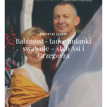
REPORTAŻ ŚLUBNY
Babimost- tańce hulanki
swawole – ślub Asi i
Grzegorza