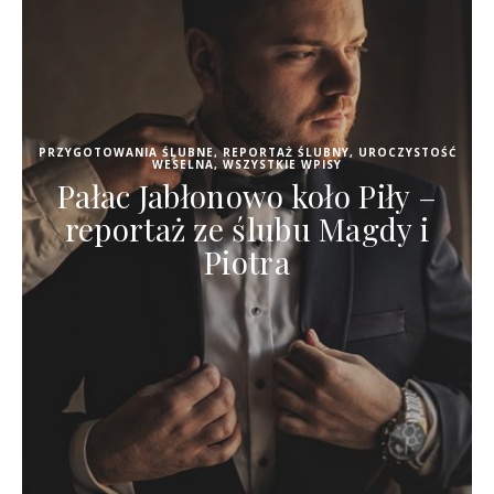
PRZYGOTOWANIA ŚLUBNE
,
REPORTAŻ ŚLUBNY
,
UROCZYSTOŚĆ
WESELNA
,
WSZYSTKIE WPISY
Pałac Jabłonowo koło Piły –
reportaż ze ślubu Magdy i
Piotra